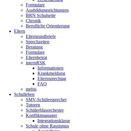
Formulare
Ausbildungsrichtungen
BRN Schulseite
Chronik
Berufliche Orientierung
Eltern
Elternrundbriefe
Sprechzeiten
Beratung
Formulare
Elternbeirat
internRSK
Informationen
Krankmeldung
Elternsprechtag
FAQ
mebis
Schulleben
SMV-Schülersprecher
Tutoren
Schülerblasorchester
Konfliktmanager
Integrationsklasse
Schule ohne Rassismus