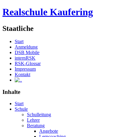
Realschule Kaufering
Staatliche
Start
Anmeldung
DSB Mobile
internRSK
RSK-Glossar
Impressum
Kontakt
.
Inhalte
Start
Schule
Schulleitung
Lehrer
Beratung
Angebote
Lerncoaching