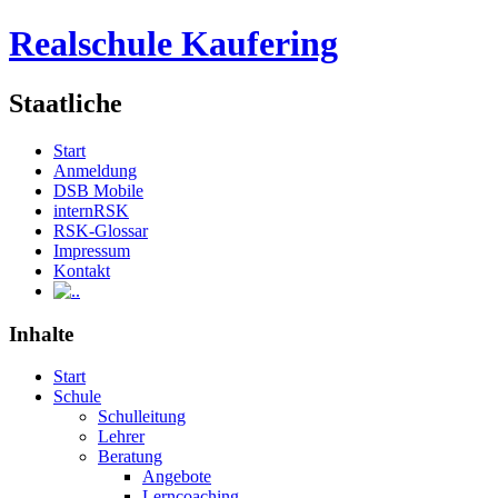
Realschule Kaufering
Staatliche
Start
Anmeldung
DSB Mobile
internRSK
RSK-Glossar
Impressum
Kontakt
.
Inhalte
Start
Schule
Schulleitung
Lehrer
Beratung
Angebote
Lerncoaching