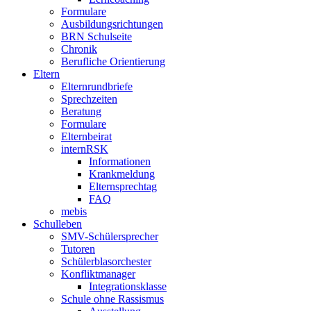
Formulare
Ausbildungsrichtungen
BRN Schulseite
Chronik
Berufliche Orientierung
Eltern
Elternrundbriefe
Sprechzeiten
Beratung
Formulare
Elternbeirat
internRSK
Informationen
Krankmeldung
Elternsprechtag
FAQ
mebis
Schulleben
SMV-Schülersprecher
Tutoren
Schülerblasorchester
Konfliktmanager
Integrationsklasse
Schule ohne Rassismus