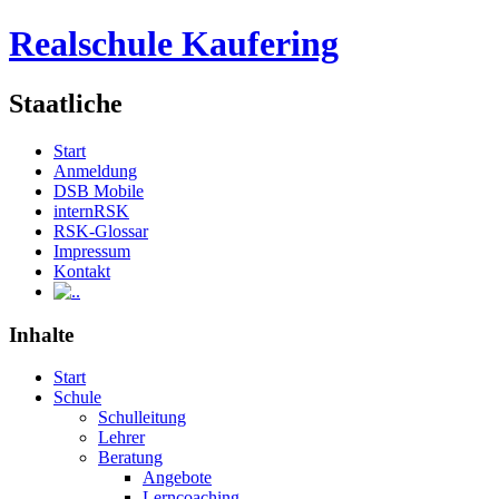
Realschule Kaufering
Staatliche
Start
Anmeldung
DSB Mobile
internRSK
RSK-Glossar
Impressum
Kontakt
.
Inhalte
Start
Schule
Schulleitung
Lehrer
Beratung
Angebote
Lerncoaching