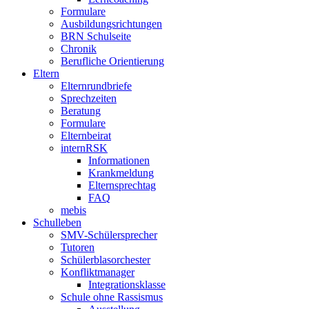
Formulare
Ausbildungsrichtungen
BRN Schulseite
Chronik
Berufliche Orientierung
Eltern
Elternrundbriefe
Sprechzeiten
Beratung
Formulare
Elternbeirat
internRSK
Informationen
Krankmeldung
Elternsprechtag
FAQ
mebis
Schulleben
SMV-Schülersprecher
Tutoren
Schülerblasorchester
Konfliktmanager
Integrationsklasse
Schule ohne Rassismus