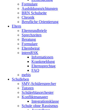
Formulare
Ausbildungsrichtungen
BRN Schulseite
Chronik
Berufliche Orientierung
Eltern
Elternrundbriefe
Sprechzeiten
Beratung
Formulare
Elternbeirat
internRSK
Informationen
Krankmeldung
Elternsprechtag
FAQ
mebis
Schulleben
SMV-Schülersprecher
Tutoren
Schülerblasorchester
Konfliktmanager
Integrationsklasse
Schule ohne Rassismus