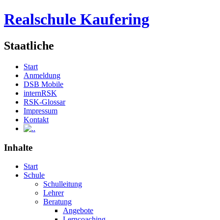
Realschule Kaufering
Staatliche
Start
Anmeldung
DSB Mobile
internRSK
RSK-Glossar
Impressum
Kontakt
.
Inhalte
Start
Schule
Schulleitung
Lehrer
Beratung
Angebote
Lerncoaching