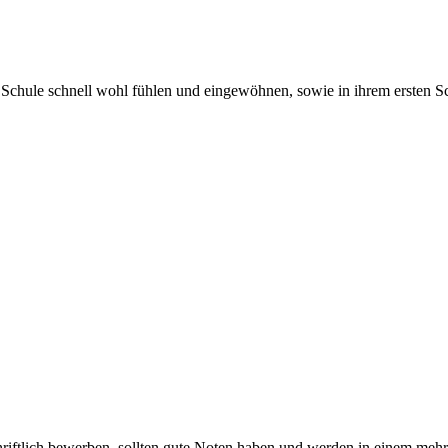
Schule schnell wohl fühlen und eingewöhnen, sowie in ihrem ersten Sch
hriftlich bewerben, sollten gute Noten haben und werden in einem mehr