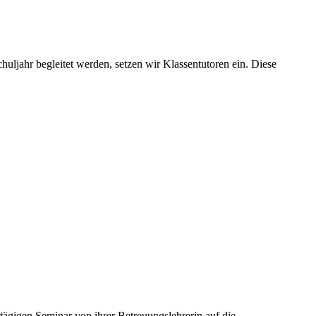
uljahr begleitet werden, setzen wir Klassentutoren ein. Diese
tägigen Seminar von ihrer Betreuungslehrerin auf die