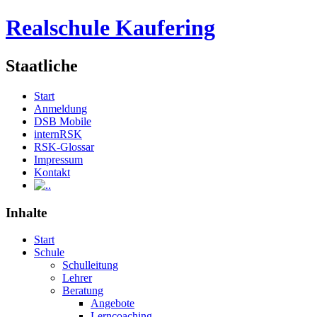
Realschule Kaufering
Staatliche
Start
Anmeldung
DSB Mobile
internRSK
RSK-Glossar
Impressum
Kontakt
.
Inhalte
Start
Schule
Schulleitung
Lehrer
Beratung
Angebote
Lerncoaching