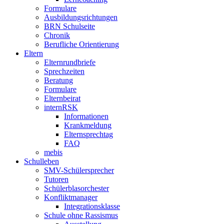
Formulare
Ausbildungsrichtungen
BRN Schulseite
Chronik
Berufliche Orientierung
Eltern
Elternrundbriefe
Sprechzeiten
Beratung
Formulare
Elternbeirat
internRSK
Informationen
Krankmeldung
Elternsprechtag
FAQ
mebis
Schulleben
SMV-Schülersprecher
Tutoren
Schülerblasorchester
Konfliktmanager
Integrationsklasse
Schule ohne Rassismus