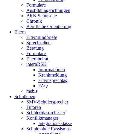
Formulare
Ausbildungsrichtungen
BRN Schulseite
Chronik
Berufliche Orientierung
Eltern
Elternrundbriefe
Sprechzeiten
Beratung
Formulare
Elternbeirat
internRSK
Informationen
Krankmeldung
Elternsprechtag
FAQ
mebis
Schulleben
SMV-Schülersprecher
Tutoren
Schülerblasorchester
Konfliktmanager
Integrationsklasse
Schule ohne Rassismus