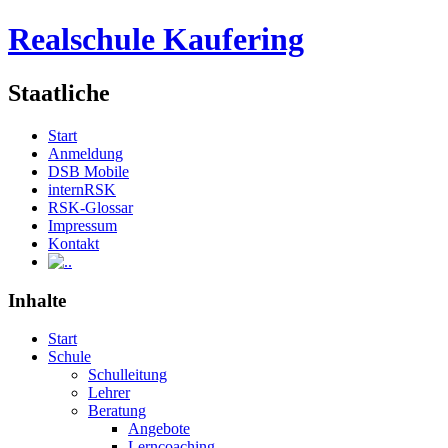
Realschule Kaufering
Staatliche
Start
Anmeldung
DSB Mobile
internRSK
RSK-Glossar
Impressum
Kontakt
.
Inhalte
Start
Schule
Schulleitung
Lehrer
Beratung
Angebote
Lerncoaching