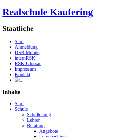
Realschule Kaufering
Staatliche
Start
Anmeldung
DSB Mobile
internRSK
RSK-Glossar
Impressum
Kontakt
.
Inhalte
Start
Schule
Schulleitung
Lehrer
Beratung
Angebote
Lerncoaching