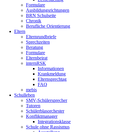
Formulare
Ausbildungsrichtungen
BRN Schulseite
Chronik
Berufliche Orientierung
Eltern
Elternrundbriefe
Sprechzeiten
Beratung
Formulare
Elternbeirat
internRSK
Informationen
Krankmeldung
Elternsprechtag
FAQ
mebis
Schulleben
SMV-Schülersprecher
Tutoren
Schülerblasorchester
Konfliktmanager
Integrationsklasse
Schule ohne Rassismus