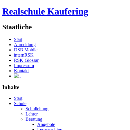
Realschule Kaufering
Staatliche
Start
Anmeldung
DSB Mobile
internRSK
RSK-Glossar
Impressum
Kontakt
.
Inhalte
Start
Schule
Schulleitung
Lehrer
Beratung
Angebote
Lerncoaching