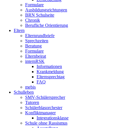
Formulare
Ausbildungsrichtungen
BRN Schulseite
Chronik
Berufliche Orientierung
Eltern
Elternrundbriefe
Sprechzeiten
Beratung
Formulare
Elternbeirat
internRSK
Informationen
Krankmeldung
Elternsprechtag
FAQ
mebis
Schulleben
SMV-Schülersprecher
Tutoren
Schülerblasorchester
Konfliktmanager
Integrationsklasse
Schule ohne Rassismus